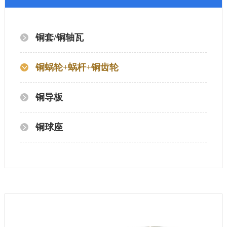
铜套/铜轴瓦
铜蜗轮+蜗杆+铜齿轮
铜导板
铜球座